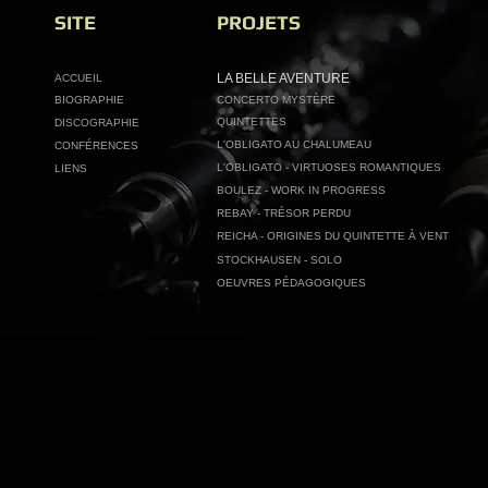
SITE
PROJETS
LA BELLE AVENTURE
ACCUEIL
BIOGRAPHIE
CONCERTO MYSTÈRE
QUINTETTES
DISCOGRAPHIE
L'OBLIGATO AU CHALUMEAU
CONFÉRENCES
L'OBLIGATO - VIRTUOSES ROMANTIQUES
LIENS
BOULEZ - WORK IN PROGRESS
REBAY - TRÉSOR PERDU
REICHA - ORIGINES DU QUINTETTE À VENT
STOCKHAUSEN - SOLO
OEUVRES PÉDAGOGIQUES